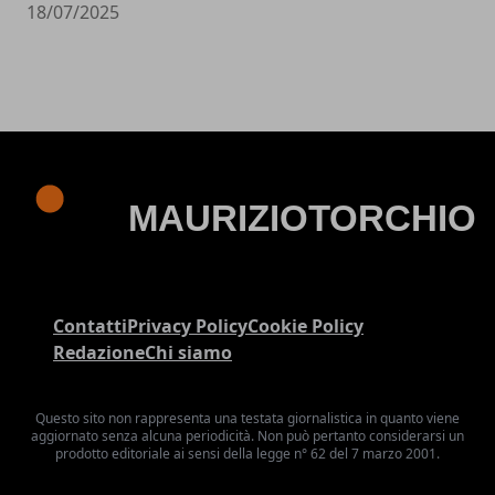
18/07/2025
Contatti
Privacy Policy
Cookie Policy
Redazione
Chi siamo
Questo sito non rappresenta una testata giornalistica in quanto viene
aggiornato senza alcuna periodicità. Non può pertanto considerarsi un
prodotto editoriale ai sensi della legge n° 62 del 7 marzo 2001.