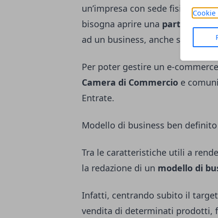
un’impresa con sede fisica, il tutt
Cookie 
bisogna aprire una
partita IVA
, 
ad un business, anche solo onlin
Per poter gestire un e-commerce e
Camera di Commercio
e comuni
Entrate.
Modello di business ben definito
Tra le caratteristiche utili a ren
la redazione di un
modello di bu
Infatti, centrando subito il target
vendita di determinati prodotti, fa