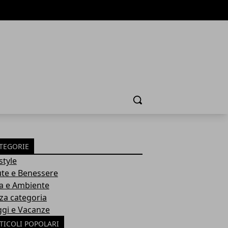
Cerca
TEGORIE
style
ute e Benessere
a e Ambiente
za categoria
ggi e Vacanze
TICOLI POPOLARI