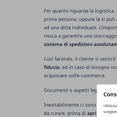
Per quanto riguarda la logistica, 
prima persona, oppure la si può 
ad una ditta individuale. L’impor
riesca a garantire uno stoccaggio
sistema di spedizioni assoluta
Così facendo, il cliente si sentir
fiducia
, ed in caso di bisogno n
acquistare sull’e-commerce.
Documenti e aspetti legali
Cons
Inevitabilmente ci sono dei
doc
Utilizzi
sceglie
da curare, prima di
aprire un e