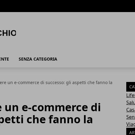
ENTE
SENZA CATEGORIA
ere un e-commerce di successo: gli aspetti che fanno la
CA
Life
Sal
e un e-commerce di
Cas
petti che fanno la
Sen
Via
AR