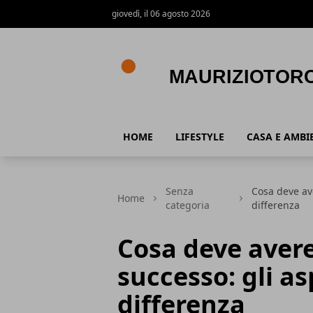
giovedì, il 06 agosto 2026
MaurizioTorchio
HOME
LIFESTYLE
CASA E AMBI
Senza
Cosa deve av
Home
categoria
differenza
Cosa deve aver
successo: gli as
differenza